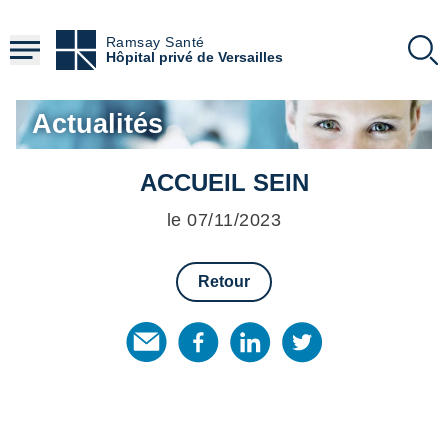
Aller
au
Ramsay Santé
contenu
Hôpital privé de Versailles
principal
Actualités
ACCUEIL SEIN
le 07/11/2023
Retour