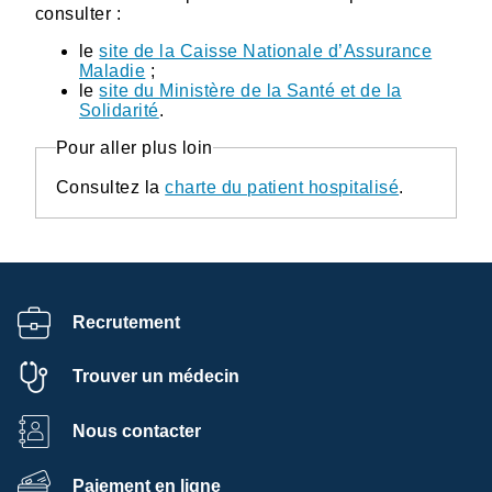
consulter :
le
site de la Caisse Nationale d’Assurance
Maladie
;
le
site du Ministère de la Santé et de la
Solidarité
.
Pour aller plus loin
Consultez la
charte du patient hospitalisé
.
Recrutement
Trouver un médecin
Nous contacter
Paiement en ligne