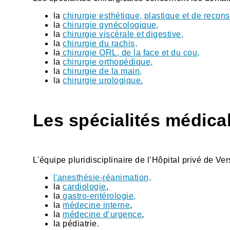
la
chirurgie esthétique, plastique et de recons
la
chirurgie gynécologique,
la
chirurgie viscérale et digestive,
la
chirurgie du rachis,
la
chirurgie ORL, de la face et du cou,
la
chirurgie orthopédique,
la
chirurgie de la main,
la
chirurgie urologique
.
Les spécialités médica
L'équipe pluridisciplinaire de l’Hôpital privé de Ve
l'anesthésie-réanimation,
la
cardiologie
,
la
gastro-entérologie,
la
médecine interne
,
la
médecine d’urgence
,
la pédiatrie.