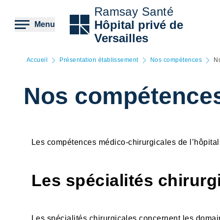
Aller
Ramsay Santé
au
contenu
Hôpital privé de
Menu
principal
Versailles
Accueil
Présentation établissement
Nos compétences
N
Nos compétence
Les compétences médico-chirurgicales de l’hôpital p
Les spécialités chirurg
Les spécialités chirurgicales concernent les domai