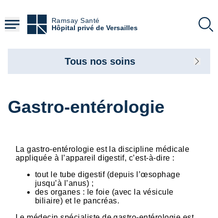
Aller
au
Ramsay Santé
contenu
Hôpital privé de Versailles
principal
Tous nos soins
Gastro-entérologie
La gastro-entérologie est la discipline médicale
appliquée à l’appareil digestif, c’est-à-dire :
tout le tube digestif (depuis l’œsophage
jusqu’à l’anus) ;
des organes : le foie (avec la vésicule
biliaire) et le pancréas.
Le médecin spécialiste de gastro-entérologie est