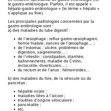
le gastro-entérologue. Parfois, il est appelé «
hépato-gastro-entérologue » (le terme « hépato »
s’applique au foie).
Les principales pathologies concernées par la
gastro-entérologie sont :
a) des maladies du tube digestif :
de l’œsophage : reflux gastro-œsophagien,
hernie hiatale, varices de l’œsophage… ;
de l’estomac : ulcère, problèmes de
digestion, saignements… ;
de l’intestin : constipation, diarrhée,
ballonnements, maladie de Crohn,
rectocolite, diverticules… ;
du rectum et de l’anus : hémorroïdes…
b) des maladies du foie, de la vésicule ou du
pancréas :
hépatite virale ;
maladies liées à l’alcool ;
troubles d’origine vésiculaire ;
pancréatite ;
etc.