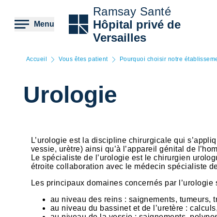
Aller
Ramsay Santé
au
contenu
Hôpital privé de
Menu
principal
Versailles
Accueil
Vous êtes patient
Pourquoi choisir notre établissem
Urologie
L’urologie est la discipline chirurgicale qui s’appli
vessie, urètre) ainsi qu’à l’appareil génital de l’ho
Le spécialiste de l’urologie est le chirurgien urol
étroite collaboration avec le médecin spécialiste d
Les principaux domaines concernés par l’urologie s
au niveau des reins : saignements, tumeurs, t
au niveau du bassinet et de l’uretère : calculs
au niveau de la vessie : saignements, polypes