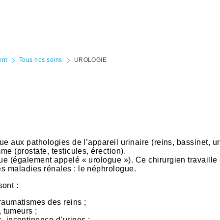
ent
Tous nos soins
UROLOGIE
que aux pathologies de l’appareil urinaire (reins, bassinet, u
mme (prostate, testicules, érection).
ogue (également appelé « urologue »). Ce chirurgien travaille
es maladies rénales : le néphrologue.
ont :
raumatismes des reins ;
, tumeurs ;
, incontinence d’urines ;