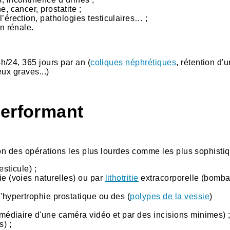
, cancer, prostatite ;
’érection, pathologies testiculaires… ;
on rénale.
/24, 365 jours par an (
coliques néphrétiques
, rétention d'u
eux graves...)
performant
ion des opérations les plus lourdes comme les plus sophisti
esticule) ;
ie (voies naturelles) ou par
lithotritie
extracorporelle (bomb
'hypertrophie prostatique ou des (
polypes de la vessie
)
ermédiaire d'une caméra vidéo et par des incisions minimes) 
) ;