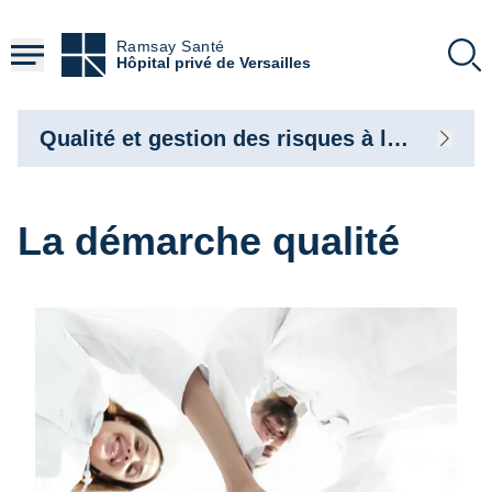
Aller
au
Ramsay Santé
contenu
Hôpital privé de Versailles
principal
Qualité et gestion des risques à l’hôpital privé de Versailles
La démarche qualité