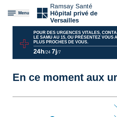
Aller
Ramsay Santé
au
contenu
Hôpital privé de
Menu
principal
Versailles
POUR DES URGENCES VITALES, CONT
LE SAMU AU 15, OU PRÉSENTEZ VOUS
PLUS PROCHES DE VOUS.
24h
7j
/24
/7
En ce moment aux u