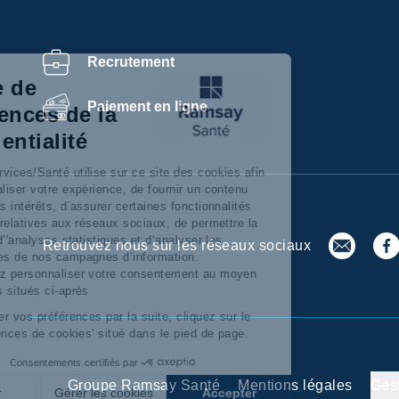
Recrutement
Centre de
Paiement en ligne
préférences de la
confidentialité
Ramsay Services/Santé utilise sur ce site des cookies afin
de personnaliser votre expérience, de fournir un contenu
adapté à vos intérêts, d’assurer certaines fonctionnalités
dont celles relatives aux réseaux sociaux, de permettre la
réalisation d’'analyses statistiques et d’analyser les
Retrouvez nous sur les réseaux sociaux
performances de nos campagnes d’information.
Vous pouvez personnaliser votre consentement au moyen
des boutons situés ci-après
Pour modifier vos préférences par la suite, cliquez sur le
lien 'Préférences de cookies' situé dans le pied de page.
Consentements certifiés par
Groupe Ramsay Santé
Mentions légales
Ges
Refuser
Gérer les cookies
Accepter