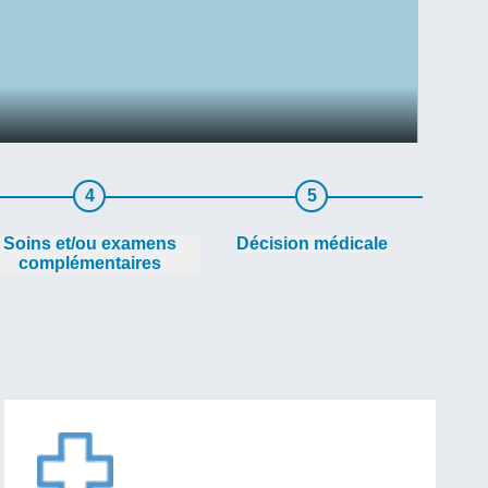
4
5
Soins et/ou examens
Décision médicale
complémentaires