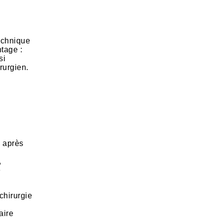
technique
ntage :
si
rurgien.
s
, après
n
,
e
chirurgie
aire