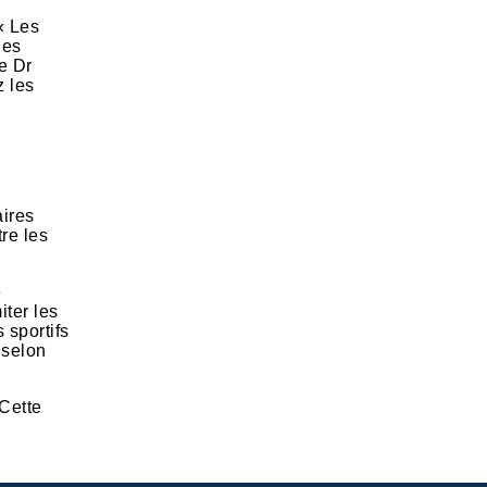
« Les
les
e Dr
z les
aires
re les
e
iter les
 sportifs
 selon
 Cette