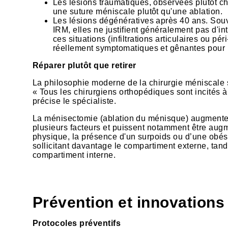
Les lésions traumatiques, observées plutôt che
une suture méniscale plutôt qu'une ablation.
Les lésions dégénératives après 40 ans. Sou
IRM, elles ne justifient généralement pas d'in
ces situations (infiltrations articulaires ou pé
réellement symptomatiques et gênantes pour l
Réparer plutôt que retirer
La philosophie moderne de la chirurgie méniscale
« Tous les chirurgiens orthopédiques sont incités à 
précise le spécialiste.
La ménisectomie (ablation du ménisque) augmente l
plusieurs facteurs et puissent notamment être augm
physique, la présence d'un surpoids ou d’une obés
sollicitant davantage le compartiment externe, tan
compartiment interne.
Prévention et innovations
Protocoles préventifs