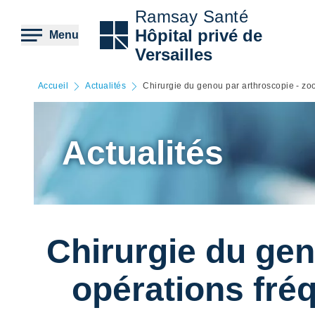
Aller
Ramsay Santé
au
contenu
Hôpital privé de
Menu
principal
Versailles
Accueil
Actualités
Chirurgie du genou par arthroscopie - zoo
Actualités
Chirurgie du gen
opérations fréq