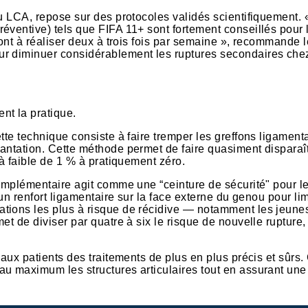
du LCA, repose sur des protocoles validés scientifiquement. 
éventive) tels que FIFA 11+ sont fortement conseillés pour 
sont à réaliser deux à trois fois par semaine », recommande l
ur diminuer considérablement les ruptures secondaires che
nt la pratique.
tte technique consiste à faire tremper les greffons ligament
antation. Cette méthode permet de faire quasiment disparaît
jà faible de 1 % à pratiquement zéro.
complémentaire agit comme une “ceinture de sécurité" pour l
 un renfort ligamentaire sur la face externe du genou pour lim
tions les plus à risque de récidive — notamment les jeunes
et de diviser par quatre à six le risque de nouvelle rupture,
aux patients des traitements de plus en plus précis et sûrs.
au maximum les structures articulaires tout en assurant une