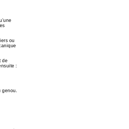
qu'une
des
iers ou
écanique
t de
nsuite :
u genou.