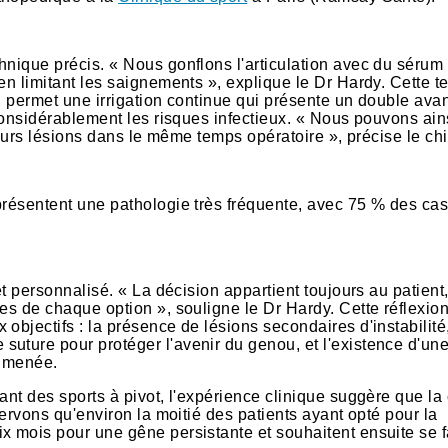
hnique précis. « Nous gonflons l'articulation avec du sérum
en limitant les saignements », explique le Dr Hardy. Cette 
s, permet une irrigation continue qui présente un double ava
 considérablement les risques infectieux. « Nous pouvons ain
sieurs lésions dans le même temps opératoire », précise le chi
présentent une pathologie très fréquente, avec 75 % des ca
et personnalisé. « La décision appartient toujours au patient
es de chaque option », souligne le Dr Hardy. Cette réflexio
objectifs : la présence de lésions secondaires d'instabilité
uture pour protéger l'avenir du genou, et l'existence d'un
n menée.
ant des sports à pivot, l'expérience clinique suggère que la 
servons qu'environ la moitié des patients ayant opté pour la
x mois pour une gêne persistante et souhaitent ensuite se f