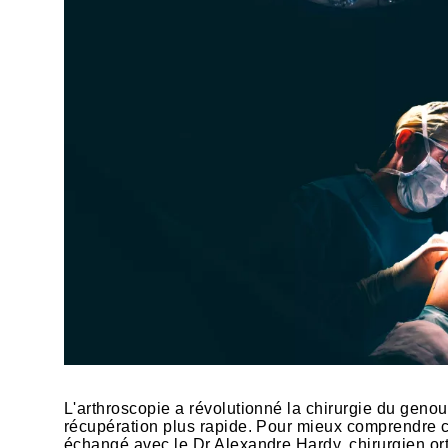
L'arthroscopie a révolutionné la chirurgie du geno
récupération plus rapide. Pour mieux comprendre c
échangé avec le Dr Alexandre Hardy, chirurgien o