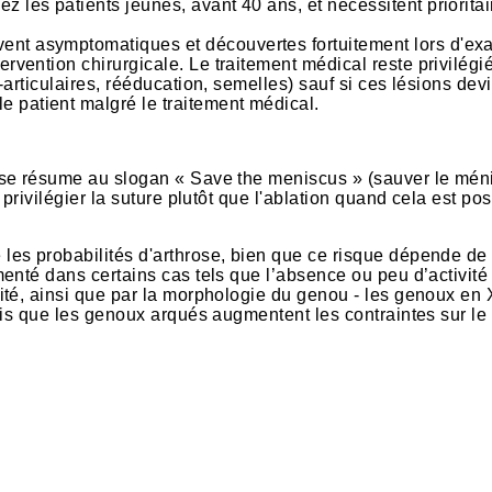
z les patients jeunes, avant 40 ans, et nécessitent priorita
vent asymptomatiques et découvertes fortuitement lors d'e
tervention chirurgicale. Le traitement médical reste privilégi
ri-articulaires, rééducation, semelles) sauf si ces lésions de
e patient malgré le traitement médical.
 se résume au slogan « Save the meniscus » (sauver le mén
privilégier la suture plutôt que l'ablation quand cela est pos
es probabilités d'arthrose, bien que ce risque dépende de
enté dans certains cas tels que l’absence ou peu d’activité
ité, ainsi que par la morphologie du genou - les genoux en 
dis que les genoux arqués augmentent les contraintes sur le