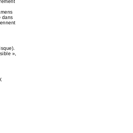
irement
xamens
é dans
viennent
isque).
sible »,
X